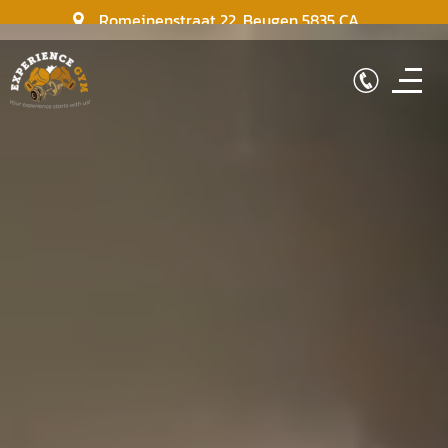
Romeinenstraat 22
,
Beugen
5835 CA