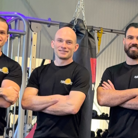
ONTDEK DE KRACHT VAN
GROEPSTRAINING
Groepslessen voor ieder niveau bij
Experience Gym
Welkom bij Experience Gym Beugen, waar plezier,
uitdaging en persoonlijke groei centraal staan. Onze
groepslessen zijn geschikt voor ieder niveau en bieden
de perfecte combinatie van kracht, conditie en
motivatie. Train samen met anderen, werk aan jouw
doelen en ervaar de energie van sporten in een
enthousiaste en ondersteunende omgeving.