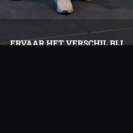
ERVAAR HET VERSCHIL BIJ
EXPERIENCE GYM
Word lid van onze community waar motivatie, groei en
respect voorop staan.
Of je nu kiest voor groepslessen, personal coaching of
mindset begeleiding.
bij Experience Gym werk je aan een betere versie van
jezelf.