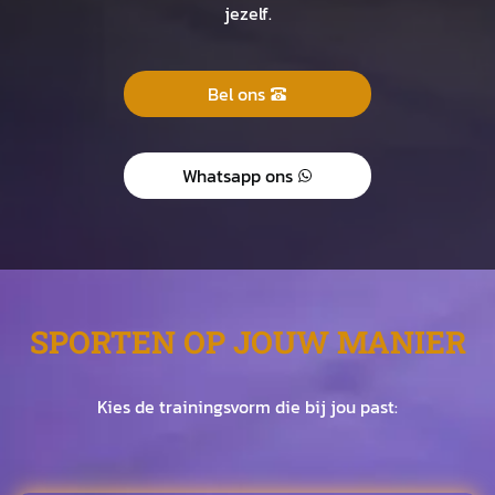
jezelf.
Bel ons
Whatsapp ons
SPORTEN OP JOUW MANIER
Kies de trainingsvorm die bij jou past: