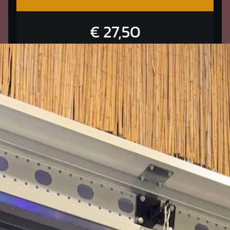
€ 27,50
1 keer per week inschrijven voor 1 van de
groepslessen.
-
Maandelijks opzegbaar
Meld je aan!
ONBEPERKT (MAANDELIJKS)
€ 40,-