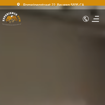
Romeinenstraat 22
,
Beugen
5835 CA