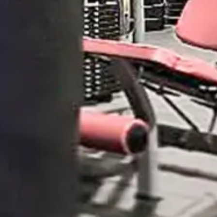
Kickboksen / bokszak
training
Krachttraining in
groepsverband
Bootcamp in / outdoor