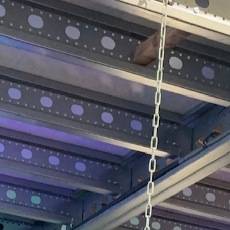
Onbeperkt inschrijven voor alle groepslessen.
-
Maandelijks opzegbaar.
Meld je aan!
ONBEPERKT (1 JAAR)
€ 35,-
Onbeperkt inschrijven voor alle groepslessen.
-
1 jaar abonnement.
Meld je aan!