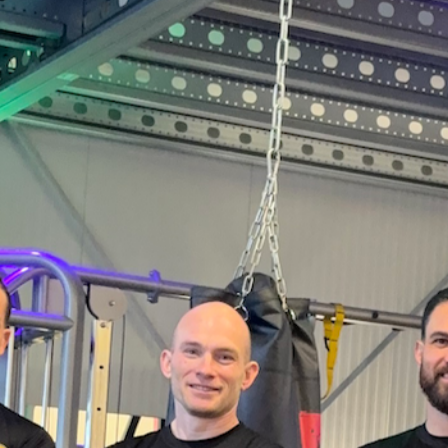
ONBEPERKT (2 JAAR)
€ 30,-
Onbeperkt inschrijven voor alle groepslessen.
-
2 jaar abonnement.
Meld je aan!
Coaching