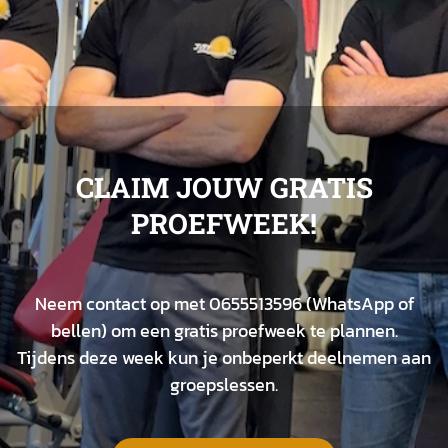
Personal training
CLAIM JOUW GRATIS
PROEFWEEK!
Neem contact op met 0655513596 (WhatsApp of
bellen) om een gratis proefweek te plannen.
Tijdens deze week kun je onbeperkt deelnemen aan
groepslessen.