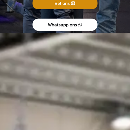
Bel ons
Whatsapp ons
WAT BIEDT
EXPERIENCE GYM?
Boksen
Ontdek laagdrempelig boksen bij ons. Bij ons kun je