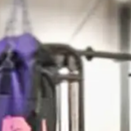
genieten van recreatief boksen, ideaal voor starters
en recreanten. Onze bokslessen zijn ontworpen voor
iedereen, ongeacht je niveau. Geen verplichtingen,
gewoon plezier en beweging. Elke les daagt je uit om
je grenzen te verleggen, terwijl je gemotiveerd blijft
om je beste zelf te zijn. Verminder stress door
middel van dynamische en gecontroleerde
boksbewegingen. Train in een respectvolle en
ondersteunende groep. Iedereen werkt op zijn eigen
tempo, met aanmoediging van ervaren trainers. Kom
langs en ervaar hoe recreatief boksen je helpt fitter
en meer ontspannen te voelen.
Meer over boksen
Neem contact op!